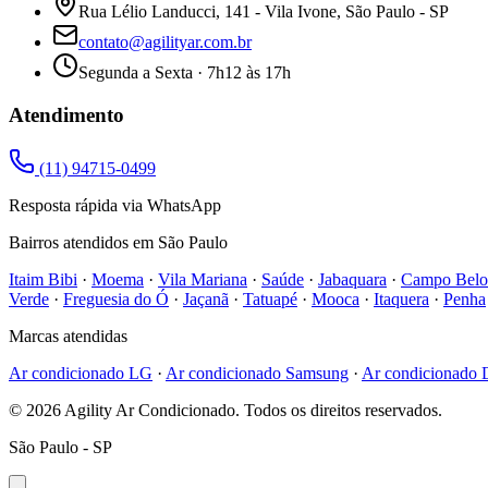
Rua Lélio Landucci, 141 - Vila Ivone, São Paulo - SP
contato@agilityar.com.br
Segunda a Sexta · 7h12 às 17h
Atendimento
(11) 94715-0499
Resposta rápida via WhatsApp
Bairros atendidos em São Paulo
Itaim Bibi
·
Moema
·
Vila Mariana
·
Saúde
·
Jabaquara
·
Campo Belo
Verde
·
Freguesia do Ó
·
Jaçanã
·
Tatuapé
·
Mooca
·
Itaquera
·
Penha
Marcas atendidas
Ar condicionado
LG
·
Ar condicionado
Samsung
·
Ar condicionado
©
2026
Agility Ar Condicionado. Todos os direitos reservados.
São Paulo - SP