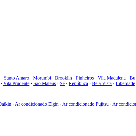
·
Santo Amaro
·
Morumbi
·
Brooklin
·
Pinheiros
·
Vila Madalena
·
But
·
Vila Prudente
·
São Mateus
·
Sé
·
República
·
Bela Vista
·
Liberdade
Daikin
·
Ar condicionado
Elgin
·
Ar condicionado
Fujitsu
·
Ar condici