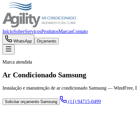
Início
Sobre
Serviços
Produtos
Marcas
Contato
WhatsApp
Orçamento
Marca atendida
Ar Condicionado
Samsung
Instalação e manutenção de ar condicionado Samsung — WindFree, Di
(11) 94715-0499
Solicitar orçamento
Samsung