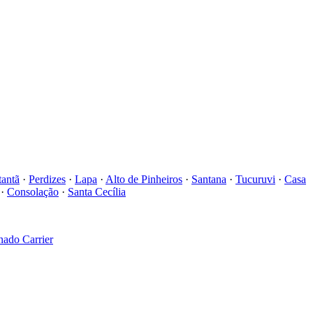
antã
·
Perdizes
·
Lapa
·
Alto de Pinheiros
·
Santana
·
Tucuruvi
·
Casa
·
Consolação
·
Santa Cecília
onado
Carrier