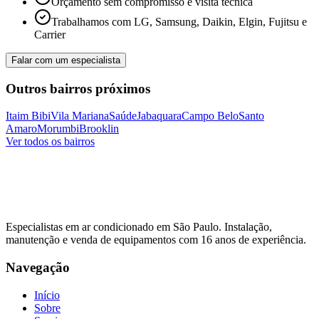
Orçamento sem compromisso e visita técnica
Trabalhamos com LG, Samsung, Daikin, Elgin, Fujitsu e
Carrier
Falar com um especialista
Outros bairros próximos
Itaim Bibi
Vila Mariana
Saúde
Jabaquara
Campo Belo
Santo
Amaro
Morumbi
Brooklin
Ver todos os bairros
Especialistas em ar condicionado em São Paulo. Instalação,
manutenção e venda de equipamentos com
16
anos de experiência.
Navegação
Início
Sobre