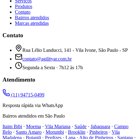
Serviços
Produtos
Contato
Bairros atendidos
Marcas atendidas
Contato
Rua Lélio Landucci, 141 - Vila Ivone, São Paulo - SP
contato@agilityar.com.br
Segunda a Sexta · 7h12 às 17h
Atendimento
(11) 94715-0499
Resposta rápida via WhatsApp
Bairros atendidos em São Paulo
Itaim Bibi
·
Moema
·
Vila Mariana
·
Saúde
·
Jabaquara
·
Campo
Belo
·
Santo Amaro
·
Morumbi
·
Brooklin
·
Pinheiros
·
Vila
Madalena
·
Butantã
·
Perdizes
·
Lapa
·
Alto de Pinheiros
·
Santana
·