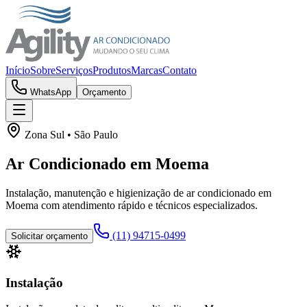
Início
Sobre
Serviços
Produtos
Marcas
Contato
WhatsApp
Orçamento
Zona Sul
• São Paulo
Ar Condicionado em
Moema
Instalação, manutenção e higienização de ar condicionado em
Moema
com atendimento rápido e técnicos especializados.
(11) 94715-0499
Solicitar orçamento
Instalação