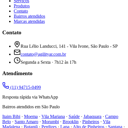
Serviços
Produtos
Contato
Bairros atendidos
Marcas atendidas
Contato
Rua Lélio Landucci, 141 - Vila Ivone, São Paulo - SP
contato@agilityar.com.br
Segunda a Sexta · 7h12 às 17h
Atendimento
(11) 94715-0499
Resposta rápida via WhatsApp
Bairros atendidos em São Paulo
Itaim Bibi
·
Moema
·
Vila Mariana
·
Saúde
·
Jabaquara
·
Campo
Belo
·
Santo Amaro
·
Morumbi
·
Brooklin
·
Pinheiros
·
Vila
Madalena
·
Butantã
·
Perdizes
·
Lapa
·
Alto de Pinheiros
·
Santana
·