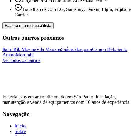
Orçamento sem compromisso e visita técnica
Trabalhamos com LG, Samsung, Daikin, Elgin, Fujitsu e
Carrier
Falar com um especialista
Outros bairros próximos
Itaim Bibi
Moema
Vila Mariana
Saúde
Jabaquara
Campo Belo
Santo
Amaro
Morumbi
Ver todos os bairros
Especialistas em ar condicionado em São Paulo. Instalação,
manutenção e venda de equipamentos com
16
anos de experiência.
Navegação
Início
Sobre