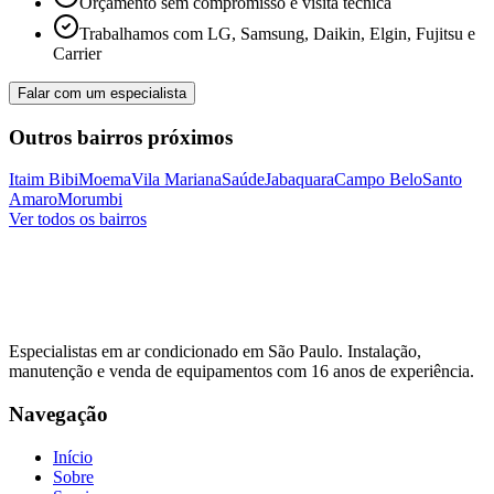
Orçamento sem compromisso e visita técnica
Trabalhamos com LG, Samsung, Daikin, Elgin, Fujitsu e
Carrier
Falar com um especialista
Outros bairros próximos
Itaim Bibi
Moema
Vila Mariana
Saúde
Jabaquara
Campo Belo
Santo
Amaro
Morumbi
Ver todos os bairros
Especialistas em ar condicionado em São Paulo. Instalação,
manutenção e venda de equipamentos com
16
anos de experiência.
Navegação
Início
Sobre