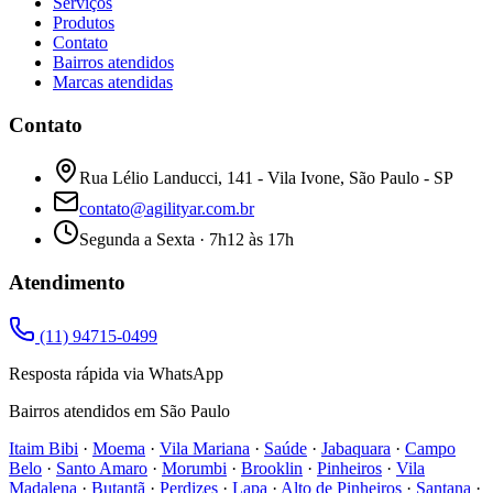
Serviços
Produtos
Contato
Bairros atendidos
Marcas atendidas
Contato
Rua Lélio Landucci, 141 - Vila Ivone, São Paulo - SP
contato@agilityar.com.br
Segunda a Sexta · 7h12 às 17h
Atendimento
(11) 94715-0499
Resposta rápida via WhatsApp
Bairros atendidos em São Paulo
Itaim Bibi
·
Moema
·
Vila Mariana
·
Saúde
·
Jabaquara
·
Campo
Belo
·
Santo Amaro
·
Morumbi
·
Brooklin
·
Pinheiros
·
Vila
Madalena
·
Butantã
·
Perdizes
·
Lapa
·
Alto de Pinheiros
·
Santana
·