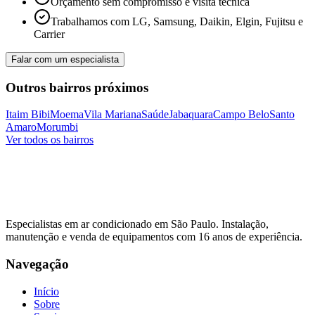
Orçamento sem compromisso e visita técnica
Trabalhamos com LG, Samsung, Daikin, Elgin, Fujitsu e
Carrier
Falar com um especialista
Outros bairros próximos
Itaim Bibi
Moema
Vila Mariana
Saúde
Jabaquara
Campo Belo
Santo
Amaro
Morumbi
Ver todos os bairros
Especialistas em ar condicionado em São Paulo. Instalação,
manutenção e venda de equipamentos com
16
anos de experiência.
Navegação
Início
Sobre