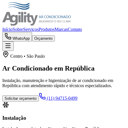
Início
Sobre
Serviços
Produtos
Marcas
Contato
WhatsApp
Orçamento
Centro
• São Paulo
Ar Condicionado em
República
Instalação, manutenção e higienização de ar condicionado em
República
com atendimento rápido e técnicos especializados.
(11) 94715-0499
Solicitar orçamento
Instalação