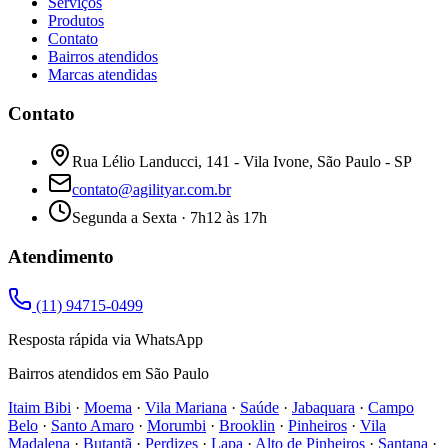
Serviços
Produtos
Contato
Bairros atendidos
Marcas atendidas
Contato
Rua Lélio Landucci, 141 - Vila Ivone, São Paulo - SP
contato@agilityar.com.br
Segunda a Sexta · 7h12 às 17h
Atendimento
(11) 94715-0499
Resposta rápida via WhatsApp
Bairros atendidos em São Paulo
Itaim Bibi
·
Moema
·
Vila Mariana
·
Saúde
·
Jabaquara
·
Campo
Belo
·
Santo Amaro
·
Morumbi
·
Brooklin
·
Pinheiros
·
Vila
Madalena
·
Butantã
·
Perdizes
·
Lapa
·
Alto de Pinheiros
·
Santana
·